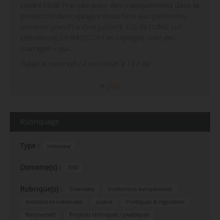
contre l’État Français pour des manquements dans la
protection des captages d’eau face aux pesticides,
annonce Jean-François Julliard, DG de l’ONG sur
Linkedin le 23/04/2026.Les captages sont des
ouvrages « qui…
Publié le vendredi 24 avril 2026 à 13 h 00
plus
Rubriquage
Type :
Interview
Domaine(s) :
ENV
Rubrique(s) :
Essentiels
Institutions européennes
Institutions nationales
Justice
Politiques & régulation
Biodiversité
Produits chimiques / plastiques