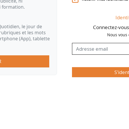
ublicité, ni
i formation.
Identi
uotidien, le jour de
Connectez-vous 
rubriques et les mots
Nous vous 
artphone (App), tablette
R
S'iden