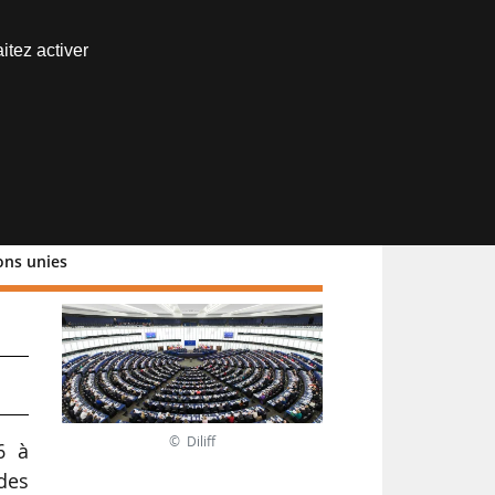
Nous joindre
itez activer
Espace abonné
ons unies
t
© Diliff
6 à
des