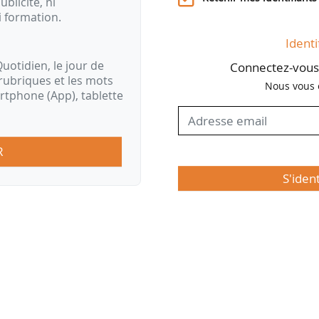
ublicité, ni
i formation.
Identi
uotidien, le jour de
Connectez-vous 
rubriques et les mots
Nous vous 
artphone (App), tablette
R
S'iden