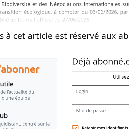
 Biodiversité et des Négociations internationales su
 transition écologique, à compter du 03/06/2026, pa
lié au Journal officiel du 27/06/2026.
s à cet article est réservé aux 
seillère territoires, sobriété foncière, qualité de l’
Mathieu Lefèvre de novembre 2025 à mai 2026.
tion écologique, Samuel Just était conseiller écono
Déjà abonné.e
 risques de Christophe Béchu de septembre 202
s'abonner
conomie circulaire et risques d’Agnès Pannier-Runa
Utilise
, il devient chargé de mission au CGDD, représentant
utile
ement et de l’aménagement du territoire au comité
de l’actualité du
gué interministériel aux jeux…
il d’une équipe
pub
idistant, centré sur la
Retenir mes identifiants