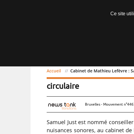
Abonnements
Ce site uti
Menu
Accueil
Cabinet de Mathieu Lefèvre : S
Cabinet de Mathieu Lefè
circulaire
Bruxelles - Mouvement n°4463
Samuel Just est nommé conseiller éc
nuisances sonores, au cabinet de 