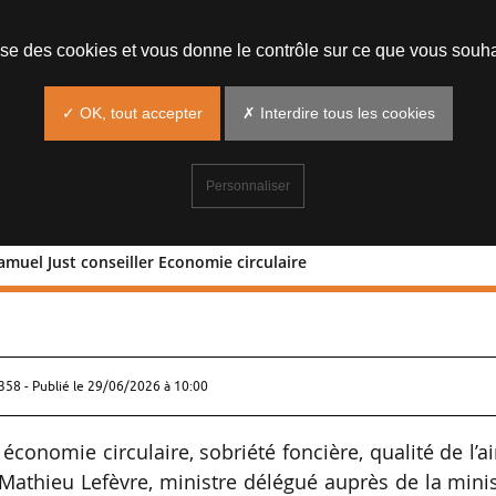
lise des cookies et vous donne le contrôle sur ce que vous souha
✓ OK, tout accepter
✗ Interdire tous les cookies
Personnaliser
amuel Just conseiller Economie circulaire
vre : Samuel Just conseiller Economie
58 - Publié le
29/06/2026 à 10:00
onomie circulaire, sobriété foncière, qualité de l’ai
Mathieu Lefèvre, ministre délégué auprès de la mini