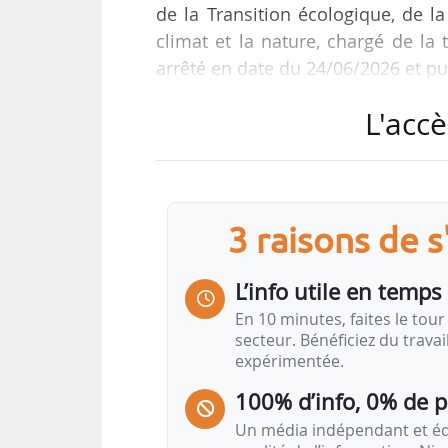
de la Transition écologique, de la
climat et la nature, chargé de la
arrêté en date du 24/06/2026 et pub
L'accè
Il remplace Aude Leday-Jacquet, con
nuisances sonores au cabinet de 
Au ministère chargé de la transi
circulaire et prévention des
3 raisons de 
septembre 2024, puis conseiller é
jusqu’en avril 2025. En avril 2026
L’info utile en temps 
ministres chargés de l’environn
En 10 minutes, faites le tour 
coordination placé auprès du délé
secteur. Bénéficiez du trava
expérimentée.
100% d’info, 0% de 
Un média indépendant et équ