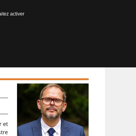
Nous joindre
itez activer
Espace abonné
r et
stre