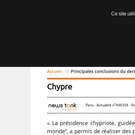
Abonnements
Ce site uti
Menu
Accueil
Principales conclusions du der
Principales conclusions 
Chypre
Paris - Actualité n°446356 - P
« La présidence chypriote, guidé
monde”, a permis de réaliser des 