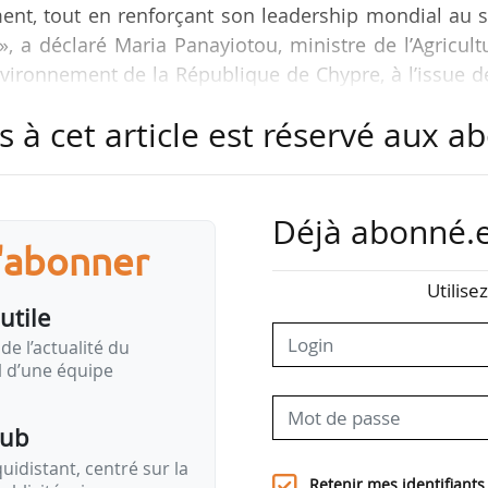
ent, tout en renforçant son leadership mondial au 
, a déclaré Maria Panayiotou, ministre de l’Agricult
vironnement de la République de Chypre, à l’issue d
ous la présidence chypriote, le 25/06/2026.
s à cet article est réservé aux 
e les normes d’émissions de CO₂ pour les voitures
 dans un précédent article, de nombreux sujets ont
Déjà abonné.e
s'abonner
ision complète n’est prévue en raison des pressi
Utilise
himique et de la nécessité d’une sécurité réglementa
utile
oration de l’efficacité dans le cadre actuel.
de l’actualité du
il d’une équipe
maine de l’eau : le Conseil a fait le point sur les pro
pub
idistant, centré sur la
Retenir mes identifiants