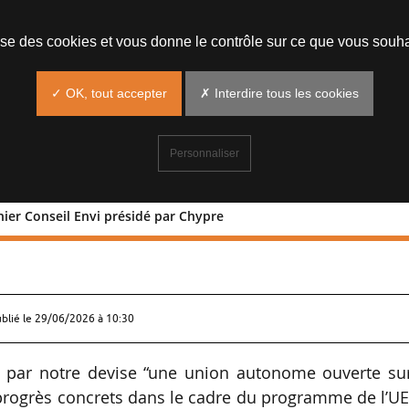
lise des cookies et vous donne le contrôle sur ce que vous souha
✓ OK, tout accepter
✗ Interdire tous les cookies
Personnaliser
nier Conseil Envi présidé par Chypre
du dernier Conseil Envi présidé par
ublié le
29/06/2026 à 10:30
e par notre devise “une union autonome ouverte sur
progrès concrets dans le cadre du programme de l’U