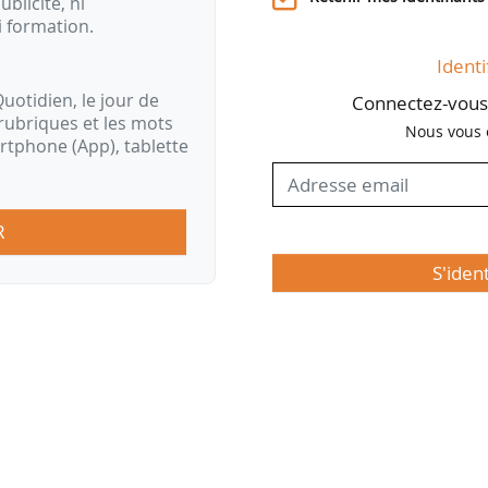
ublicité, ni
i formation.
Identi
uotidien, le jour de
Connectez-vous 
rubriques et les mots
Nous vous 
artphone (App), tablette
R
S'iden