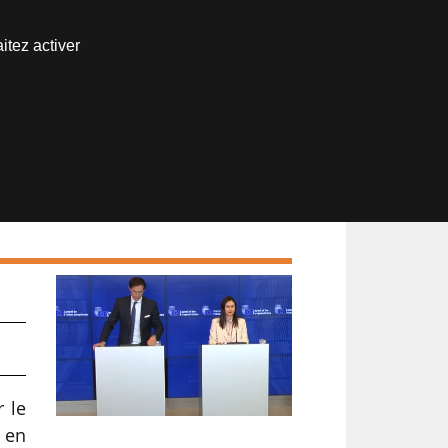
Nous joindre
itez activer
Espace abonné
 le
E en