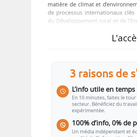
matière de climat et d’environnem
de processus internationaux clés »
du Développement rural et de l’En
dernière réunion du Conseil ENVI s
L'accè
Au cours de cette réunion, outr
véhicules légers, déjà détaillées
abordés, notamment :
3 raisons de 
• Règlement REACH : aucune rév
accrues exercées sur l’industrie c
L’info utile en temps 
L’accent sera plutôt mis sur l’améli
En 10 minutes, faites le tour 
secteur. Bénéficiez du trava
expérimentée.
• Stratégie de résilience dans le do
réalisés en matière d’efficacit…
100% d’info, 0% de 
Un média indépendant et équ