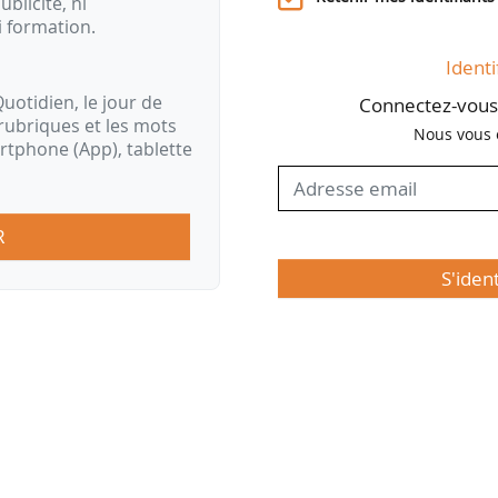
ublicité, ni
i formation.
Identi
uotidien, le jour de
Connectez-vous 
rubriques et les mots
Nous vous 
artphone (App), tablette
R
S'iden