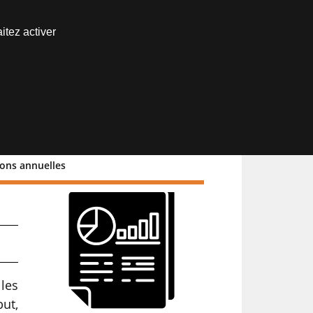
Nous joindre
itez activer
Espace abonné
ions annuelles
les
ut,