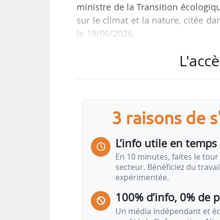
ministre de la Transition écologiqu
sur le climat et la nature, citée d
le 19/06/2026.
L'accè
Lancé en 2023, le Fonds vert vise à
« accompagnant les projets porté
financements et en favorisant des
« Au-delà des projets financés, l
3 raisons de 
subventions ont généré 37,3 Md€
transition écologique », relève é
L’info utile en temps 
En 10 minutes, faites le tour 
Le 09/04/2026, les ministères 
secteur. Bénéficiez du trava
expérimentée.
« reconduit en 2026 et doté d’une
2 Md€ de subventions en 2023, de
100% d’info, 0% de 
Un média indépendant et équ