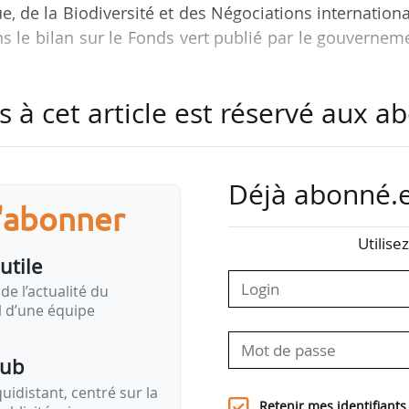
e, de la Biodiversité et des Négociations internation
ans le bilan sur le Fonds vert publié par le gouvernem
s à cet article est réservé aux 
 accélérer la transition écologique dans les territoire
s au plus près du terrain, en simplifiant l’accès 
 solutions immédiatement opérationnelles ».
Déjà abonné.e
e Fonds vert produit un effet levier majeur : 4,5 Md
s'abonner
 d’investissements publics et privés au service de
Utilise
galement Monique Barbut.
utile
de l’actualité du
en charge du Fonds vert avaient annoncé qu’il ét
il d’une équipe
 enveloppe de 837 M€ ». Après une dotation initial
 1,6 Md€ en 2024, et 896 M€ en…
pub
idistant, centré sur la
Retenir mes identifiants