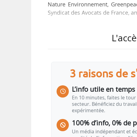
Nature Environnement, Greenpeac
Syndicat des Avocats de France, an
Ces recours demandent « la suspe
L'accè
Conseil d’État ».
Ce décret, dit de “simplifi
environnementale et à l’accélé
modifications majeures du d
3 raisons de 
inquiétantes », expliquent les requ
L’info utile en temps 
Parmi elles, le collectif cite notam
En 10 minutes, faites le tour 
• « la suppression de l’accès aux
secteur. Bénéficiez du trava
expérimentée.
alors directement saisir la Cour adm
• la suppression de l’effet du
100% d’info, 0% de 
contentieux ;
Un média indépendant et équ
• les CAA devront traiter les doss