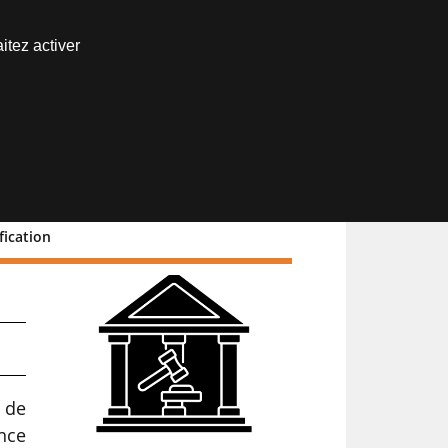
Nous joindre
itez activer
Espace abonné
fication
t de
ance