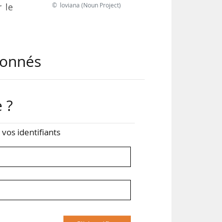
© loviana (Noun Project)
 le
 au
abonnés
ère
urs
 ?
ces
z vos identifiants
ront
urs