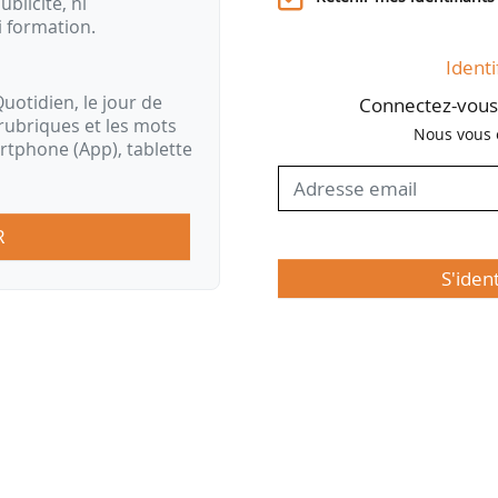
ublicité, ni
i formation.
Identi
uotidien, le jour de
Connectez-vous 
rubriques et les mots
Nous vous 
artphone (App), tablette
R
S'iden