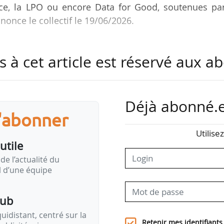
e, la LPO ou encore Data for Good, soutenues par
nonce le collectif le 19/06/2026.
nsion sans délai et l’annulation du décret du 21/04
s à cet article est réservé aux 
cation de la procédure contentieuse en mati
ration de certains projets”, « entraîne plusie
Déjà abonné.e
roit de l’environnement, avec des conséquen
s'abonner
érants.
Utilise
utile
ment :
de l’actualité du
 tribunaux de première instance ; les requérants dev
il d’une équipe
inistrative d’appel, juridiction plus éloignée ;
 recours gracieux sur le calcul du délai de reco
pub
idistant, centré sur la
iers dans un délai de 10 mois, ne permettant…
Retenir mes identifiants