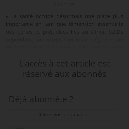
© UNEP-CCC
« La santé occupe désormais une place plus
importante en tant que dimension essentielle
des pertes et préjudices liés au climat (L&D).
Cependant, son intégration reste inégale selon
les instruments politiques », selon un nouveau
rapport examinant la manière dont les pays
L'accès à cet article est
prennent en compte les pertes et les impacts
liés à la santé dans leurs cadres politiques
réservé aux abonnés
nationaux sur le climat, publié par le Centre
climatique de Copenhague du PNUE (UNEP-
CCC), le 12/06/2026.
Déjà abonné.e ?
Les conclusions montrent que « pour combler
Utilisez vos identifiants
cette lacune, il faudra une intégration plus forte
de la santé dans tous les instruments de