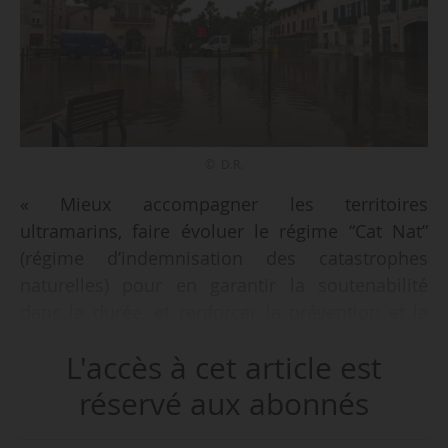
© D.R.
« Mieux accompagner les territoires
ultramarins, faire évoluer le régime “Cat Nat”
(régime d’indemnisation des catastrophes
naturelles) pour en garantir la soutenabilité
dans la durée, et renforcer la prévention et la
réduction de la vulnérabilité », tels sont les trois
L'accès à cet article est
axes de travail engagés par le Gouvernement
afin de consolider le système assurantiel aux
réservé aux abonnés
risques climatiques, et annoncé par Roland
Lescure, ministre de l’Économie, le 15/06/2026.