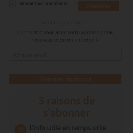
Mines a conseillé la ministre chargée de
Retenir mes identifiants
S'identifier
l’Environnement, Ségolène Royal, d’abord sur les
questions des risques technologiques, de sûreté
Identifiants oubliés ?
nucléaire et d’économie circulaire (2015-2016),
Connectez-vous avec votre adresse email
puis sur la prévention des risques chimiques et
Nous vous enverrons un code PIN
technologiques, de la santé, la sûreté nucléaire,
l’économie circulaire et les déchets (2016-2017).
Au sein de la direction générale de la prévention
des risques…
S'identifier via pincode
3 raisons de
s'abonner
L’info utile en temps utile