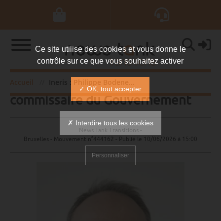
Ce site utilise des cookies et vous donne le
contrôle sur ce que vous souhaitez activer
Ineris : Philippe Bodenez
Accueil
Ineris : Philippe Bodenez commissaire du Gouvernement
✓ OK, tout accepter
commissaire du Gouvernement
✗ Interdire tous les cookies
News Tank Transitions -
Bruxelles - Mouvement n°444162 - Publié le
10/06/2026 à 15:00
Personnaliser