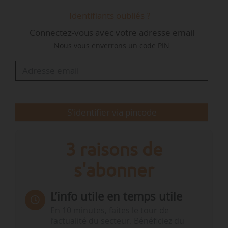
à l’ANRU et au sein du ministère chargé de
Identifiants oubliés ?
l’Écologie, où elle a notamment travaillé sur les
Connectez-vous avec votre adresse email
enjeux d’urbanisme, de logement et
Nous vous enverrons un code PIN
d’infrastructures de transport.
S'identifier via pincode
3 raisons de
s'abonner
L’info utile en temps utile
En 10 minutes, faites le tour de
l’actualité du secteur. Bénéficiez du