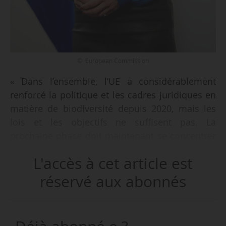
© European Commission
« Dans l’ensemble, l’UE a considérablement
renforcé la politique et les cadres juridiques en
matière de biodiversité depuis 2020, mais les
lois et les objectifs ne suffisent pas. La
prochaine phase doit maintenant se concentrer
sur la mise en œuvre », a déclaré Jessika
L'accès à cet article est
Roswall, commissaire à l’environnement, à la
résilience de l’eau et à une économie circulaire
réservé aux abonnés
e
compétitive, lors d’un échange de vues sur le 7
rapport national de l’UE à la Convention sur la
diversité biologique à la commission ENVI le