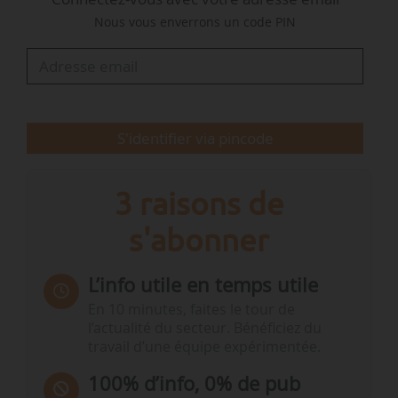
est faite à chacun de nous, que nous soyons
Nous vous enverrons un code PIN
élus ou que nous soyons agents de l’État. Et à
l’Ademe, il y a des gens remarquables, très
performants. Maintenant, nous…
S'identifier via pincode
3 raisons de
s'abonner
L’info utile en temps utile
En 10 minutes, faites le tour de
l’actualité du secteur. Bénéficiez du
travail d’une équipe expérimentée.
100% d’info, 0% de pub