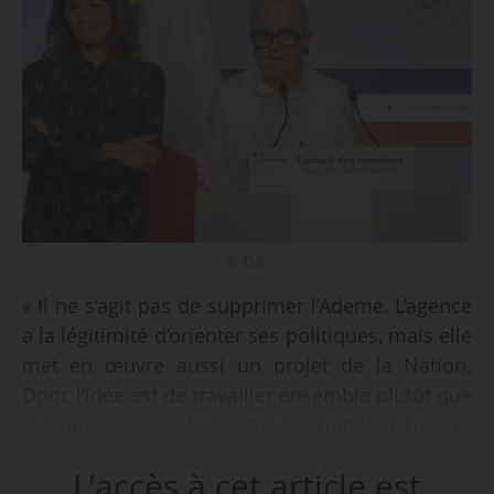
© D.R.
« Il ne s’agit pas de supprimer l’Ademe. L’agence
a la légitimité d’orienter ses politiques, mais elle
met en œuvre aussi un projet de la Nation.
Donc l’idée est de travailler ensemble plutôt que
les uns à côté des autres. L’immobilisme n’a
jamais sauvé qui que ce soit et n’a jamais été
L'accès à cet article est
symbole de l’efficacité de la performance. Mais