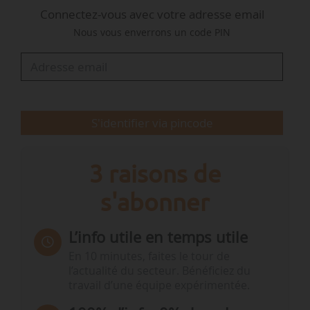
Connectez-vous avec votre adresse email
Nous vous enverrons un code PIN
Timothé Husser a été nommé à ce poste en
avril 2026. Il est entré chez Blunomy en 2018 et
est responsable du sujet gaz renouvelables
depuis 2022. Blunomy est un…
S'identifier via pincode
3 raisons de
s'abonner
L’info utile en temps utile
En 10 minutes, faites le tour de
l’actualité du secteur. Bénéficiez du
travail d’une équipe expérimentée.