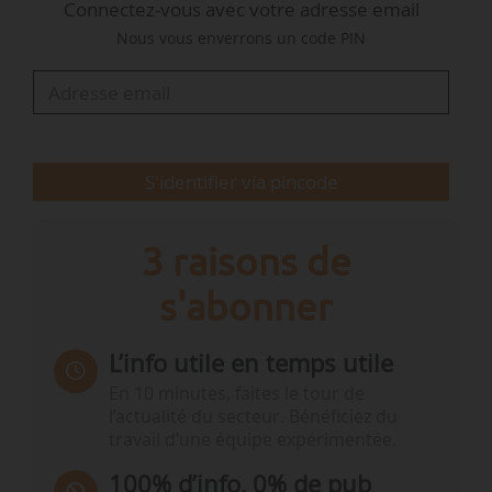
Connectez-vous avec votre adresse email
de travailler étroitement avec nos membres,
Nous vous enverrons un code PIN
partenaires et équipes afin de poursuivre ces
progrès. », déclare Barbara Flesche.
Par ailleurs, Alexandra Sombsthay, vice-
présidente exécutive d’Akuo Energy, a ét…
S'identifier via pincode
3 raisons de
s'abonner
L’info utile en temps utile
En 10 minutes, faites le tour de
l’actualité du secteur. Bénéficiez du
travail d’une équipe expérimentée.
100% d’info, 0% de pub