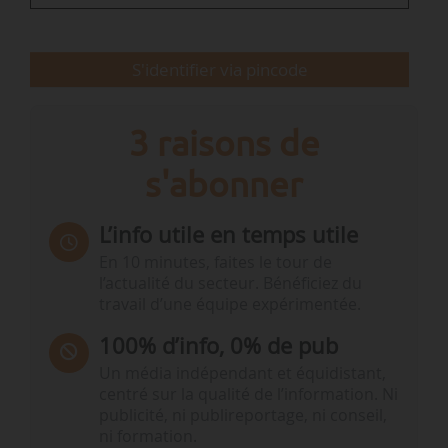
Territoires depuis 2022.
S'identifier via pincode
Avant son entrée en politique, elle a fondé puis
dirigé sa start-up…
3 raisons de
s'abonner
L’info utile en temps utile
En 10 minutes, faites le tour de
l’actualité du secteur. Bénéficiez du
travail d’une équipe expérimentée.
100% d’info, 0% de pub
Un média indépendant et équidistant,
centré sur la qualité de l’information. Ni
publicité, ni publireportage, ni conseil,
ni formation.