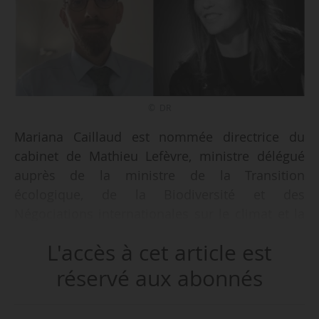
© DR
Mariana Caillaud est nommée directrice du
cabinet de Mathieu Lefèvre, ministre délégué
auprès de la ministre de la Transition
écologique, de la Biodiversité et des
Négociations internationales sur le climat et la
nature, chargé de la transition écologique, par
L'accès à cet article est
un arrêté du 09/04/2026, publié au Journal
officiel du 23/04/2026.
réservé aux abonnés
Elle succède à François Villerez, à ce poste