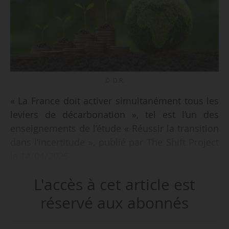
© D.R.
« La France doit activer simultanément tous les
leviers de décarbonation », tel est l’un des
enseignements de l’étude « Réussir la transition
dans l’incertitude », publié par The Shift Project
le 14/04/2026.
L'accès à cet article est
Le document est le premier volet technique du
futur Plan robuste pour l’économie française,
réservé aux abonnés
qui constitue une réévaluation des
recommandations du Plan de transformation de