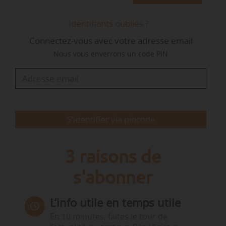
ministère de l’Environnement du Japon, ont tous
deux réaffirmé leur engagement en faveur du
Identifiants oubliés ?
multilatéralisme et de l’Accord de Paris. Ils ont
Connectez-vous avec votre adresse email
également souligné à quel point il était
Nous vous enverrons un code PIN
nécessaire d’intensifier l’action climatique au
cours de cette décennie afin de maintenir à
portée de main la limite de 1,5°C
d’augmentation…
S'identifier via pincode
3 raisons de
s'abonner
L’info utile en temps utile
En 10 minutes, faites le tour de