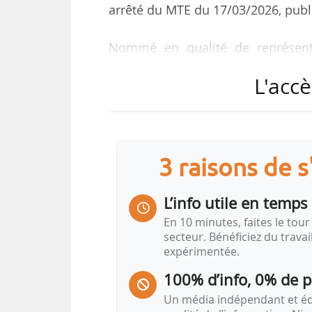
arrêté du MTE du 17/03/2026, publi
Nommé en qualité de représentan
infrastructures, des transports et 
L'accè
Conseiller référendaire à la Cour
la stratégie, de la planification
depuis février 2026. Il était pré
des mobilités.
3 raisons de 
Avant cela, Antoine Comte-Bellot 
L’info utile en temps 
à la planification écologique, ai
En 10 minutes, faites le tour 
aussi été rapporteur, notamment p
secteur. Bénéficiez du trava
expérimentée.
Antoine Comte-Bellot a été nom
100% d’info, 0% de 
12/03/2026.
Un média indépendant et équ