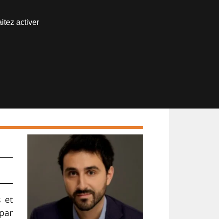
Nous joindre
itez activer
Espace abonné
 et
 par