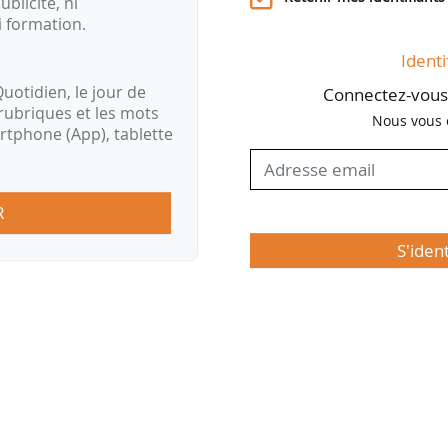
ublicité, ni
i formation.
Identi
uotidien, le jour de
Connectez-vous 
rubriques et les mots
Nous vous 
artphone (App), tablette
R
S'iden