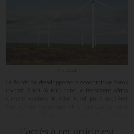
© Unsplash
Le Fonds de développement économique Soros
investit 7 M$ (6 M€) dans le Persistent Africa
Climate Venture Builder Fund pour accélérer
l’innovation climatique et la croissance verte
inclusive en Afrique, a annoncé la fondation
américaine le 10/03/2026. Elle offrira également
L'accès à cet article est
un soutien technique via un programme de