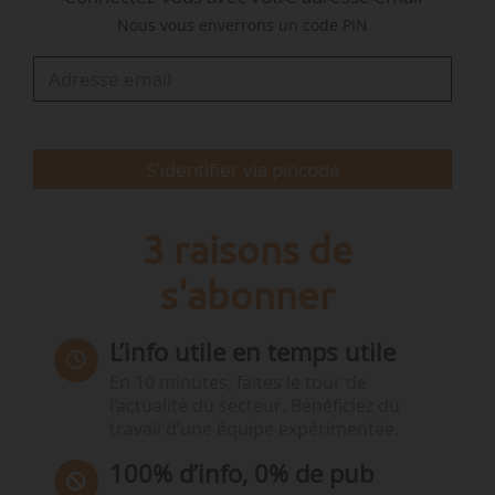
cible les entreprises africaines à impact
Nous vous enverrons un code PIN
climatique en phase de démarrage, en mettant
l’accent sur les entreprises qui font progresser
la transition énergétique du continent »…
S'identifier via pincode
3 raisons de
s'abonner
L’info utile en temps utile
En 10 minutes, faites le tour de
l’actualité du secteur. Bénéficiez du
travail d’une équipe expérimentée.
100% d’info, 0% de pub