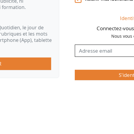
ublicité, ni
i formation.
Identi
uotidien, le jour de
Connectez-vous 
rubriques et les mots
Nous vous 
artphone (App), tablette
R
S'iden