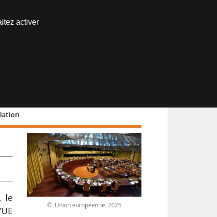
Nous joindre
itez activer
Espace abonné
lation
 le
© Union européenne, 2025
’UE