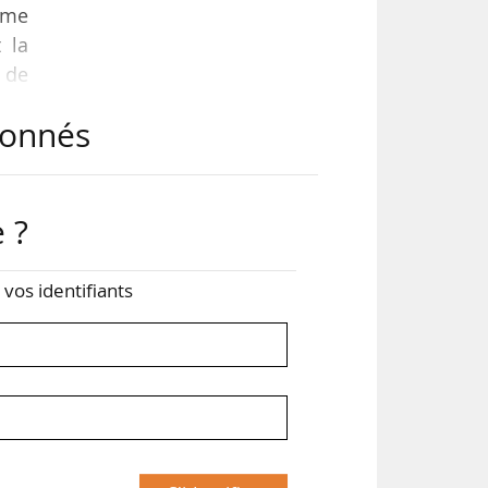
ième
 la
 de
abonnés
tion
ons
 ?
z vos identifiants