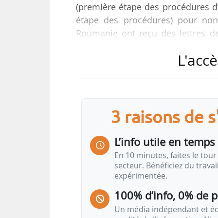
(première étape des procédures d’
étape des procédures) pour non-
Roumanie ont reçu des lettres 
leurs progrès en matière de climat 
L'accè
• La Grèce a été invitée à mettre à
atmosphérique, conformément à 
nationales de certains polluants 
• La Suède a été invitée à se confor
3 raisons de 
• La France a été invitée à se confo
• La Lituanie a été invitée à transp
L’info utile en temps 
• L’Allemagne a été invitée à trans
En 10 minutes, faites le tour 
• La Roumanie a été invitée à transp
secteur. Bénéficiez du trava
expérimentée.
100% d’info, 0% de 
Un média indépendant et équ