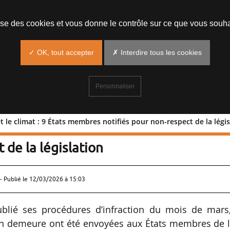
lise des cookies et vous donne le contrôle sur ce que vous souha
✓ OK, tout accepter
✗ Interdire tous les cookies
Personnaliser
t le climat : 9 États membres notifiés pour non-respect de la légis
ment et le climat : 9 États membres
 de la législation
- Publié le
12/03/2026 à 15:03
lié ses procédures d’infraction du mois de mars,
 en demeure ont été envoyées aux États membres de l