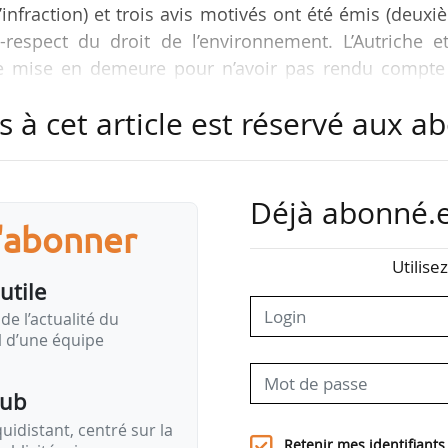
infraction) et trois avis motivés ont été émis (deux
respect du droit de l’environnement. L’Autriche et
de mise en demeure pour n’avoir pas rendu compte
et d’énergie.
s à cet article est réservé aux 
 jour son programme national de lutte contre la pollu
la directive relative à la réduction des émissi
atmosphériques.
Déjà abonné.e
mer à la directive sur la qualité de l’air ambiant.
s'abonner
rmer à la directive-cadre sur l’eau.
Utilise
oser la directive-cadre sur les déchets.
utile
poser correctement la directive sur l’eau potable.
de l’actualité du
oser la directive Seveso III, qui vise …
il d’une équipe
pub
idistant, centré sur la
Retenir mes identifiants