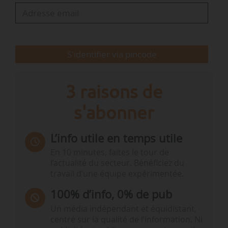
« Il a fallu attendre des plaintes associatives et
l’enquête du pôle régional environnement du
parquet de Nancy qui révélera que 9 décharges
S'identifier via pincode
contenaient des déchets industriels en…
3 raisons de
s'abonner
L’info utile en temps utile
En 10 minutes, faites le tour de
l’actualité du secteur. Bénéficiez du
travail d’une équipe expérimentée.
100% d’info, 0% de pub
Un média indépendant et équidistant,
centré sur la qualité de l’information. Ni