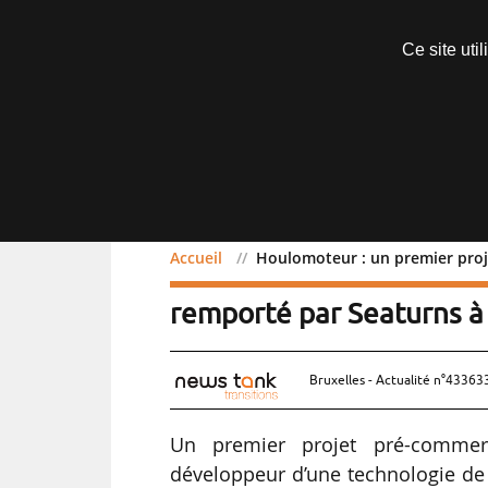
Abonnements
Ce site uti
Menu
Accueil
Houlomoteur : un premier proj
Houlomoteur : un premie
remporté par Seaturns à 
Bruxelles - Actualité n°433633
Un premier projet pré-commerci
développeur d’une technologie de p