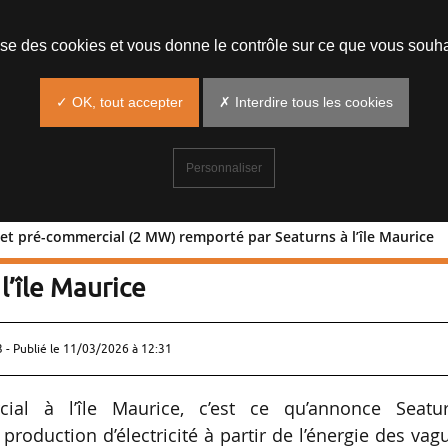
lise des cookies et vous donne le contrôle sur ce que vous souha
✓ OK, tout accepter
✗ Interdire tous les cookies
Personnaliser
et pré-commercial (2 MW) remporté par Seaturns à l’île Maurice
r projet pré-commercial (2 MW)
l’île Maurice
 - Publié le
11/03/2026 à 12:31
al à l’île Maurice, c’est ce qu’annonce Seatur
roduction d’électricité à partir de l’énergie des vag