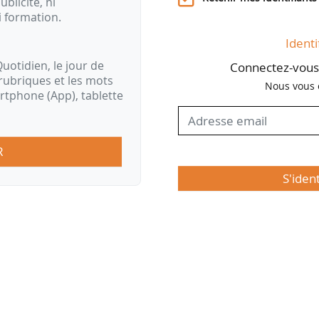
ublicité, ni
i formation.
Identi
uotidien, le jour de
Connectez-vous 
rubriques et les mots
Nous vous 
artphone (App), tablette
R
S'iden