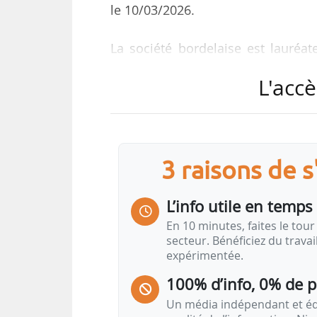
le 10/03/2026.
La société bordelaise est lauréa
Project Concepts Based on Rene
L'accè
Mauritius Renewable Energy Agen
innovantes d’EnR et prévoit la mise
Electricity Board, opérateur nation
Le projet prévoit d’abord l’insta
3 raisons de 
mauricien, avec pour objectif de «
de la technologie Seaturns en condi
L’info utile en temps 
une extension pouvant atteindre j
En 10 minutes, faites le tour 
secteur. Bénéficiez du trava
expérimentée.
Il s’agit du premier projet pré
réseau électrique national, selon 
100% d’info, 0% de 
Un média indépendant et équ
« En choisissant l’énergie houlomo