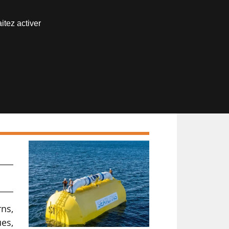
Nous joindre
itez activer
Espace abonné
ns,
ues,