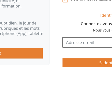
ublicité, ni
i formation.
Identi
uotidien, le jour de
Connectez-vous 
rubriques et les mots
Nous vous 
artphone (App), tablette
R
S'iden