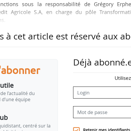
onctions sous la responsabilité de Grégory Erphel
édit Agricole S.A, en charge du pôle Transformati
ns.
s à cet article est réservé aux 
et Ingénieur en chef des Ponts, des Eaux et des For
carrière en 2016 à la Direction générale du Trésor
eau, successivement en charge du logement puis 
surance.
Déjà abonné.e
dustrie 4.0, Europe, Territoires et Attractivité auprè
s'abonner
 puis il réintègre en 2022 la Direction générale du Tr
Utilise
ises et intermédiaires d’assurance.
utile
de la Transition énergétique comme Directeur adjoin
de l’actualité du
 cabinet de la Ministre déléguée …
il d’une équipe
pub
idistant, centré sur la
Retenir mes identifiants