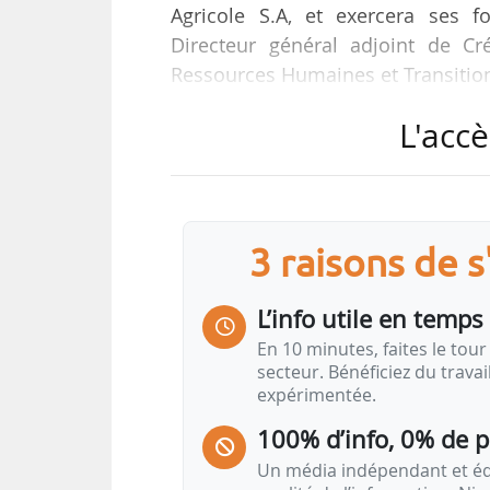
Agricole S.A, et exercera ses f
Directeur général adjoint de Cr
Ressources Humaines et Transitio
L'accè
Diplômé de l’Ecole Polytechnique 
Quentin Guerineau a commencé sa 
tant qu’adjoint au Chef de bur
entreprises et intermédiaires d’as
En 2021, il est nommé conseiller In
3 raisons de 
la Ministre déléguée à l’Industrie,
en tant que Chef du bureau Entrepr
L’info utile en temps 
En 2023, il rejoint le Ministère 
En 10 minutes, faites le tour 
cabinet, puis devient Directeur de
secteur. Bénéficiez du trava
expérimentée.
100% d’info, 0% de 
Un média indépendant et équ