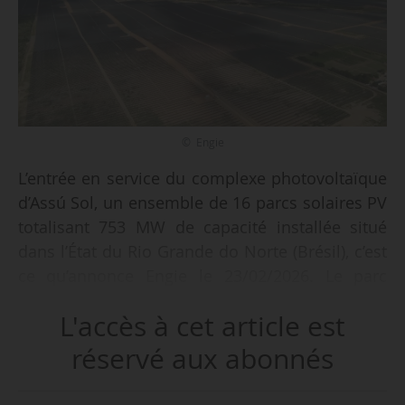
© Engie
L’entrée en service du complexe photovoltaïque
d’Assú Sol, un ensemble de 16 parcs solaires PV
totalisant 753 MW de capacité installée situé
dans l’État du Rio Grande do Norte (Brésil), c’est
ce qu’annonce Engie le 23/02/2026. Le parc
produira de l’électricité pour couvrir les besoins
L'accès à cet article est
annuels de 850 000 personnes.
réservé aux abonnés
Assú Sol est situé sur une zone de 2 344
hectares et comprend 1,3 million de modules