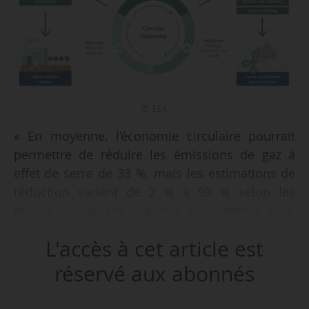
© EEA
« En moyenne, l’économie circulaire pourrait
permettre de réduire les émissions de gaz à
effet de serre de 33 %, mais les estimations de
réduction varient de 2 % à 99 % selon les
études », déclare l’Agence européenne pour
l’environnement dans une note d’information
L'accès à cet article est
datée du 19/02/2026.
réservé aux abonnés
L’AEE a comparé 131 publications dédiées à
l’étude de l’impact potentiel de l’économie