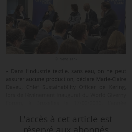
© News Tank
« Dans l’industrie textile, sans eau, on ne peut
assurer aucune production, déclare Marie-Claire
Daveu, Chief Sustainability Officer de Kering,
lors de l’événement inaugural du World Giverny
Forum, à Bruxelles le 17/02/2026. L’année
dernière, nous avons décidé d’adopter une
L'accès à cet article est
stratégie spécifique pour l’eau. Nous voulons
parvenir au Net Zéro d’ici à 2050. Mais avant
réservé aux abonnés