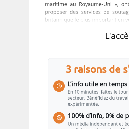
maritime au Royaume-Uni », ont-
proposer des services de souta
britannique le plus important en vol
L'accè
Dans le cadre de cette initiative :
• Exolum assurera le stockage 
d’Immingham ;
• Methanex fournira le biométhanol
• et Ørsted sera le premier à util
3 raisons de 
éoliens offshore en mer du Nord,
soutenant ainsi les ambitions du 
L’info utile en temps 
En 10 minutes, faites le tour 
Selon les entreprises, ce parte
secteur. Bénéficiez du trava
expérimentée.
énergétiques existantes peuvent
durables et témoigne de leur eng
100% d’info, 0% de 
Un média indépendant et équ