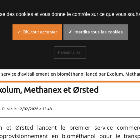
lise des cookies et vous donne le contrôle sur ce que vous souha
✓ OK, tout accepter
✗ Interdire tous les cookies
Personnaliser
n service d’avitaillement en biométhanol lancé par Exolum, Metha
U : un service d’avitaillement en
xolum, Methanex et Ørsted
- Publié le
12/02/2026 à 13:48
n et Ørsted lancent le premier service commerc
approvisionnement en biométhanol pour le transp