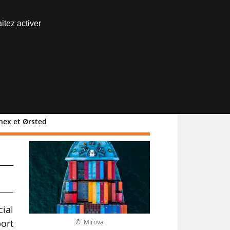
Nous joindre
itez activer
Espace abonné
nex et Ørsted
ial
ort
© Mirova