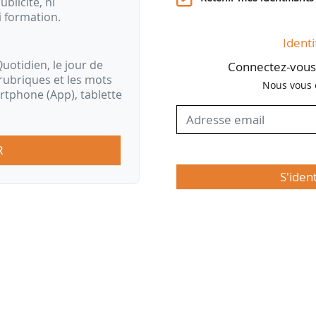
ublicité, ni
i formation.
Identi
uotidien, le jour de
Connectez-vous 
rubriques et les mots
Nous vous 
artphone (App), tablette
R
S'iden