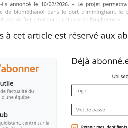
ils annoncé le 10/02/2026. « Le projet permettra
ge de biométhanol dans le port d’Immingham, le p
ume de fret, situé sur la côte est de l’Angleterre ».
s à cet article est réservé aux 
et l’infrastructure de ravitaillement sur le s
 pour le projet ;
Déjà abonné.e
iser ce service pour ses navires de maintenance des p
s'abonner
 dont dix sont situés au large des côtes britanniqu
Utilise
Royaume-Uni en matière d’énergie propre« .
utile
de l’actualité du
nariat »illustre la manière dont les infrastructu
il d’une équipe
 être adaptées pour soutenir de nouveaux carbura
agement en faveur de la décarbonation du transport…
pub
idistant, centré sur la
Retenir mes identifiants