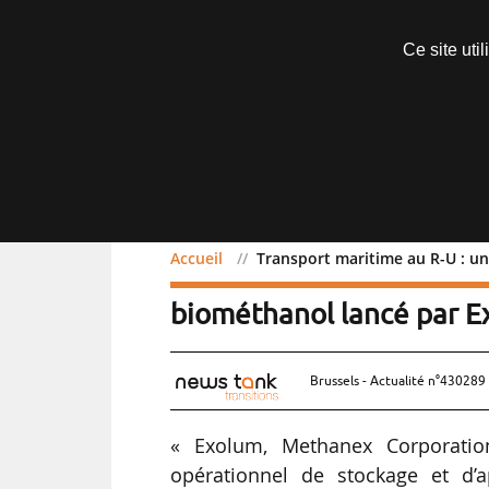
Abonnements
Ce site uti
Menu
Accueil
Transport maritime au R-U : u
Transport maritime au R-
biométhanol lancé par E
Brussels - Actualité n°430289 
« Exolum, Methanex Corporatio
opérationnel de stockage et d’