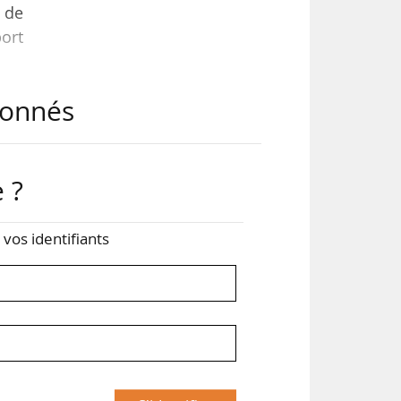
 de
ort
abonnés
ite
 ?
arcs
es,
z vos identifiants
res
nts