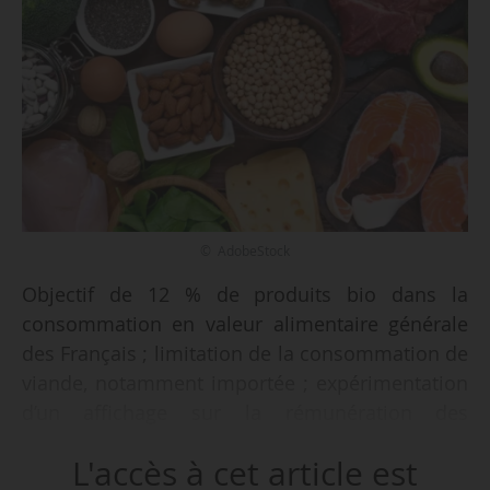
© AdobeStock
Objectif de 12 % de produits bio dans la
consommation en valeur alimentaire générale
des Français ; limitation de la consommation de
viande, notamment importée ; expérimentation
d’un affichage sur la rémunération des
producteurs ; réduction de 50 % du gaspillage
L'accès à cet article est
alimentaire, déployer l’affichage