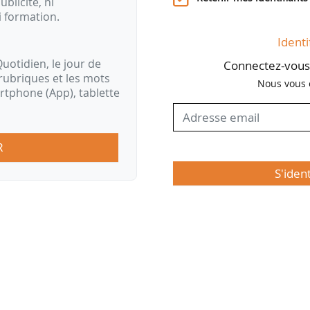
ublicité, ni
i formation.
Identi
uotidien, le jour de
Connectez-vous 
rubriques et les mots
Nous vous 
artphone (App), tablette
R
S'iden