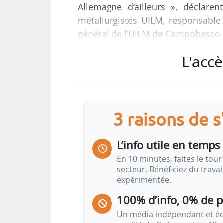
Allemagne d’ailleurs », déclaren
métallurgistes UILM, responsable
général de l’UILM de Campobasso (I
L'accè
ACC, coentreprise européenne d
Mercedes‑Benz et TotalEnergies
gigafactories en Europe afin d’
véhicules électriques. L’annonce d
que du gel des projets d’expansio
3 raisons de 
ventes de VE en Europe, s’inscrit 
Stellantis dans l’électrique. Le co
L’info utile en temps 
LG Energy au Canada (Nextstar), pr
En 10 minutes, faites le tour 
secteur. Bénéficiez du trava
expérimentée.
100% d’info, 0% de 
Un média indépendant et équ