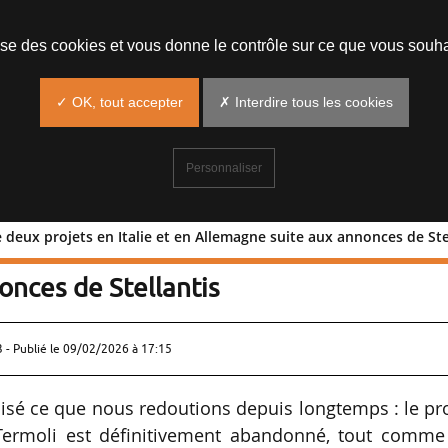
lise des cookies et vous donne le contrôle sur ce que vous souha
✓ OK, tout accepter
✗ Interdire tous les cookies
Personnaliser
 deux projets en Italie et en Allemagne suite aux annonces de Ste
don de deux projets en Italie et en
onces de Stellantis
 - Publié le
09/02/2026 à 17:15
alisé ce que nous redoutions depuis longtemps : le pr
 Termoli est définitivement abandonné, tout comme