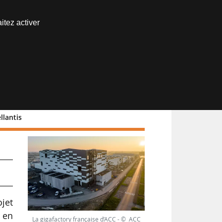
Nous joindre
itez activer
Espace abonné
llantis
ojet
 en
La gigafactory française d’ACC - © ACC