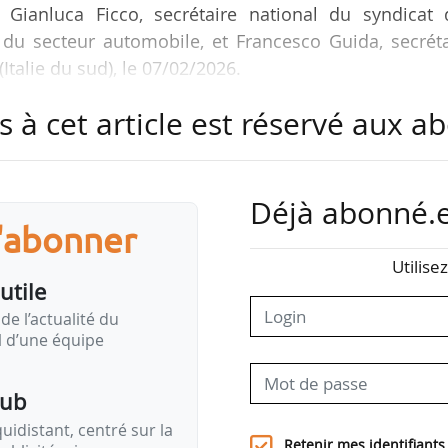
t Gianluca Ficco, secrétaire national du syndicat 
 du secteur automobile, et Francesco Guida, secréta
talie du sud), le 07/02/2026.
s à cet article est réservé aux 
e fabrication de batteries détenue par Stellant
 et sa filiale Saft, prévoyait de développer tr
augmenter sa capacité de production de batteries p
e l’abandon des projets en Allemagne et en Italie, a
Déjà abonné.e
n d’ACC, en raison des incertitudes sur les volume
s'abonner
dans un contexte de révision à la baisse des ambition
Utilise
nstructeur a aussi annoncé la fin de sa coentreprise 
utile
ojet phare de la précédente direction…
de l’actualité du
il d’une équipe
pub
idistant, centré sur la
Retenir mes identifiants