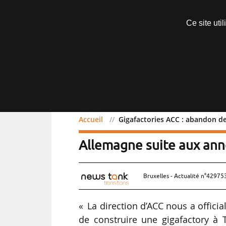
Abonnements
Ce site uti
Menu
Accueil
Gigafactories ACC : abandon de
Gigafactories ACC : aban
Allemagne suite aux ann
Bruxelles - Actualité n°429753
« La direction d’ACC nous a offici
de construire une gigafactory à