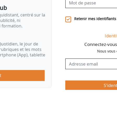
pub
idistant, centré sur la
Retenir mes identifiants
ublicité, ni
i formation.
Identi
uotidien, le jour de
Connectez-vous 
rubriques et les mots
Nous vous 
artphone (App), tablette
R
S'iden