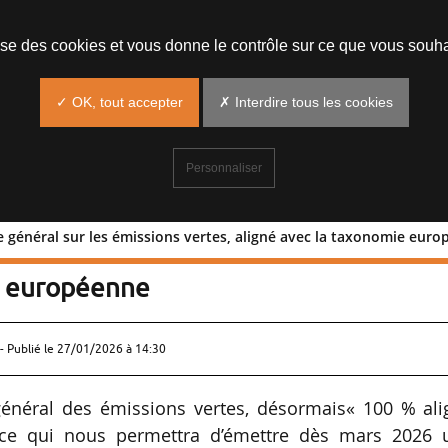
lise des cookies et vous donne le contrôle sur ce que vous souha
✓ OK, tout accepter
✗ Interdire tous les cookies
Personnaliser
re général sur les émissions vertes, aligné avec la taxonomie eur
u cadre général sur les émissions verte
e européenne
- Publié le
27/01/2026 à 14:30
général des émissions vertes, désormais« 100 % ali
ce qui nous permettra d’émettre dès mars 2026 