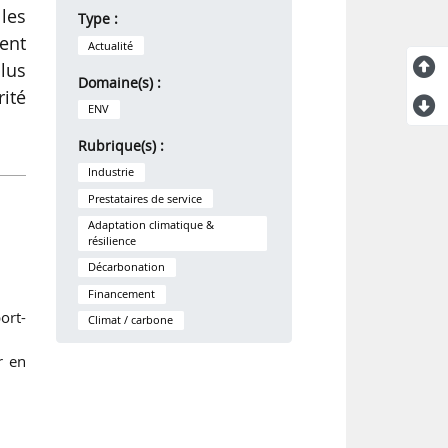
 les
Type :
ent
Actualité
plus
Domaine(s) :
ité
ENV
Rubrique(s) :
Industrie
Prestataires de service
Adaptation climatique &
résilience
Décarbonation
Financement
ort-
Climat / carbone
r en