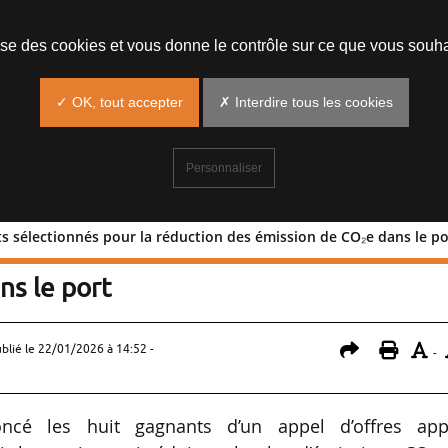
lise des cookies et vous donne le contrôle sur ce que vous souha
✓ OK, tout accepter
✗ Interdire tous les cookies
Personnaliser
ts sélectionnés pour la réduction des émission de CO₂e dans le po
 projets sélectionnés pour la réduction
ns le port
ublié le
22/01/2026 à 14:52
-
-
cé les huit gagnants d’un appel d’offres app