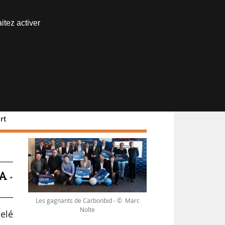
Nous joindre
itez activer
Espace abonné
rt
+
Les gagnants de Carbonbid - © Marc
Nolte
elé