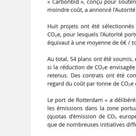
« Carbonbid », conçu pour souteni
moindre coût, a annoncé l’Autorité
Huit projets ont été sélectionné
CO₂e, pour lesquels l’Autorité por
équivaut à une moyenne de 6€ / t
Au total, 54 plans ont été soumis, 
si la réduction de CO₂e envisagée 
retenus. Des contrats ont été con
regard du coût par tonne de CO₂e é
Le port de Rotterdam « a délibéré
les émissions dans la zone portua
(quotas d’émission de CO₂ europ
que de nombreuses initiatives diff