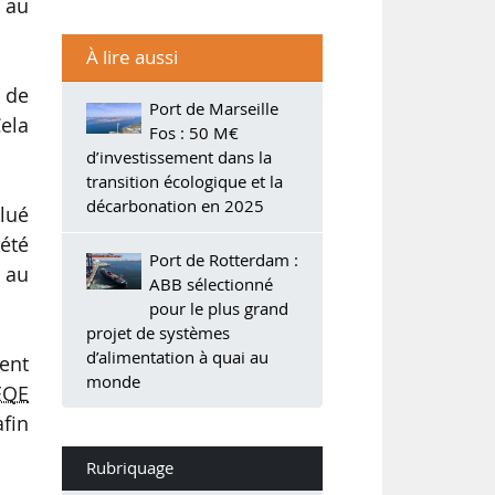
 au
À lire aussi
 de
Port de Marseille
Cela
Fos : 50 M€
d’investissement dans la
transition écologique et la
décarbonation en 2025
alué
 été
Port de Rotterdam :
s au
ABB sélectionné
pour le plus grand
projet de systèmes
d’alimentation à quai au
sent
monde
EQE
fin
Rubriquage