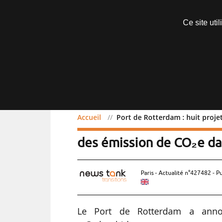
Abonnements
Ce site uti
Menu
Accueil
Port de Rotterdam : huit proje
Port de Rotterdam : huit
des émission de CO₂e da
Paris - Actualité n°427482 - P
Le Port de Rotterdam a annon