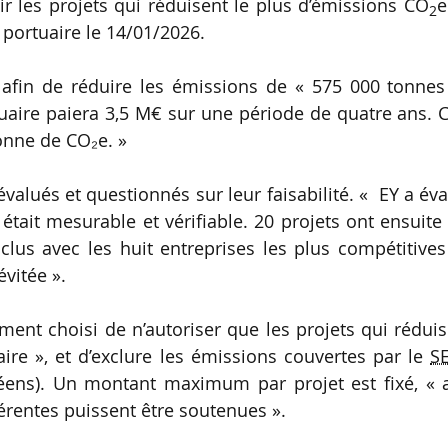
r les projets qui réduisent le plus d’émissions CO
e
2
 portuaire le 14/01/2026.
s afin de réduire les émissions de « 575 000 tonnes
tuaire paiera 3,5 M€ sur une période de quatre ans. 
onne de CO₂e. »
évalués et questionnés sur leur faisabilité. « EY a év
était mesurable et vérifiable. 20 projets ont ensuite
clus avec les huit entreprises les plus compétitive
vitée ».
ment choisi de n’autoriser que les projets qui rédui
ire », et d’exclure les émissions couvertes par le
S
éens). Un montant maximum par projet est fixé, « a
érentes puissent être soutenues ».