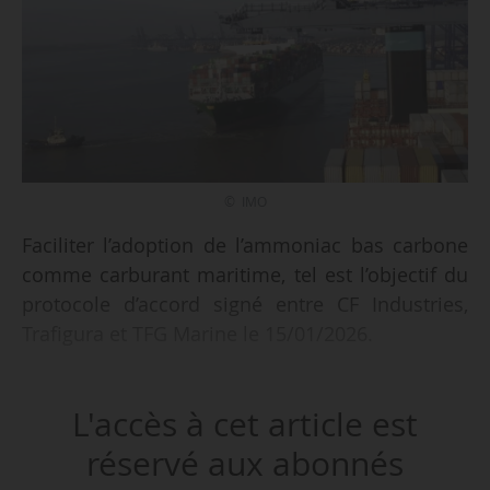
© IMO
Faciliter l’adoption de l’ammoniac bas carbone
comme carburant maritime, tel est l’objectif du
protocole d’accord signé entre CF Industries,
Trafigura et TFG Marine le 15/01/2026.
CF Industries Holdings est un fabricant mondial
L'accès à cet article est
de produits à base d’hydrogène et d’azote.
Trafigura est un groupe mondial de négoce de
réservé aux abonnés
matières premières, actif dans les secteurs du