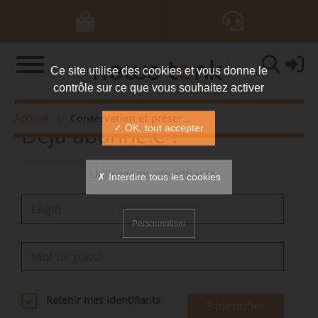
Ce site utilise des cookies et vous donne le
contrôle sur ce que vous souhaitez activer
Accueil
Conservation et préservation
Déjà abonné.e ?
✓ OK, tout accepter
Utilisez vos identifiants
✗ Interdire tous les cookies
Personnaliser
Retenir mes identifiants
S'identifier