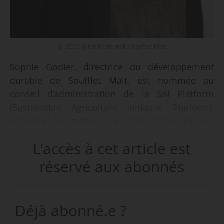
© 2025 Julien Pasternak / Soufflet Malt
Sophie Godier, directrice du développement
durable de Soufflet Malt, est nommée au
conseil d’administration de la SAI Platform
(Sustainable Agriculture Initiative Platform),
annonce le malteur le 01/07/2026. La SAI
Platform rassemble des organisations issues de
L'accès à cet article est
l’ensemble de la chaîne de valeur
agroalimentaire, sur les cinq continents. Le
réservé aux abonnés
groupe InVivo, dont fait partie Soufflet Malt, est
membre de la SAI Platform et contribue à ses
travaux en faveur de l’agriculture durable ainsi
Déjà abonné.e ?
qu’à son programme « Regenerating Together ».