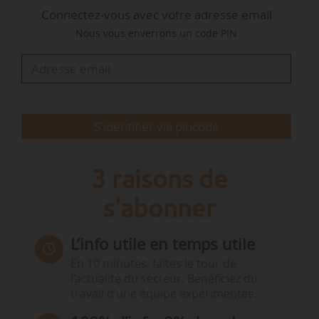
Connectez-vous avec votre adresse email
L’hydrogène naturel ou natif se trouve dans la
Nous vous enverrons un code PIN
nature directement sous forme moléculaire H2.
Il s’agit d’hydrogène que l’on peut exploiter
directement, sans avoir à le transformer ou le
produire artificiellement à partir d’énergies…
S'identifier via pincode
3 raisons de
s'abonner
L’info utile en temps utile
En 10 minutes, faites le tour de
l’actualité du secteur. Bénéficiez du
travail d’une équipe expérimentée.