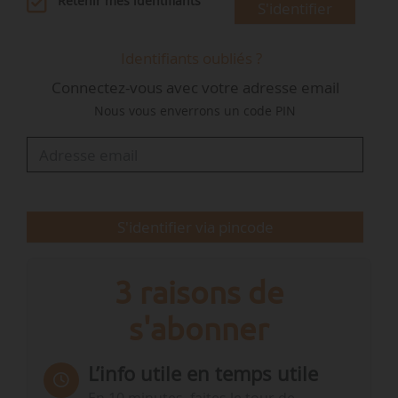
Retenir mes identifiants
S'identifier
• Frédéric Angermann, conseiller maître honoraire à la
Cour des comptes.
Identifiants oubliés ?
Connectez-vous avec votre adresse email
Sont nommés, au titre des professionnels du
Nous vous enverrons un code PIN
secteur de l’assurance :
• Aude-Sixtine Rousseau, directrice réassurance non-vie et
construction chez Allianz ;
• Valérie Laparade, responsable technique national
habitation et responsabilité civile chez Crédit Agricole
S'identifier via pincode
Assurances Pacifica ;
• Gwénaël…
3 raisons de
s'abonner
L’info utile en temps utile