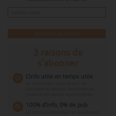
Cependant, malgré « son intérêt majeur pour les
réseaux, le déploiement des énergies
décarbonées pilotables ne se fera pas sur le
marché sans des politiques publiques plus
favorables. Il est essentiel que ce…
S'identifier via pincode
3 raisons de
s'abonner
L’info utile en temps utile
En 10 minutes, faites le tour de
l’actualité du secteur. Bénéficiez du
travail d’une équipe expérimentée.
100% d’info, 0% de pub
Un média indépendant et équidistant,