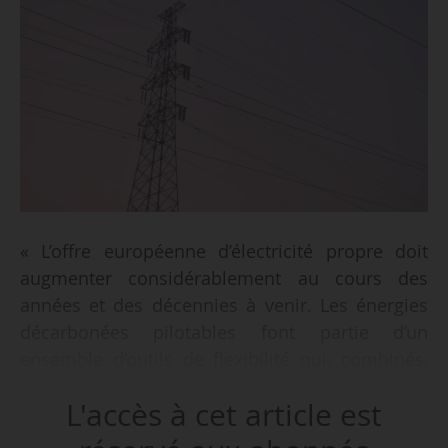
« L’offre européenne d’électricité propre doit
augmenter considérablement au cours des
années et des décennies à venir. Les énergies
décarbonées pilotables font partie d’un
ensemble d’outils de flexibilité qui, combinés,
viennent compléter le déploiement massif des
L'accès à cet article est
énergies éolienne et solaire, par nature
intermittentes ; à ce titre, elles sont