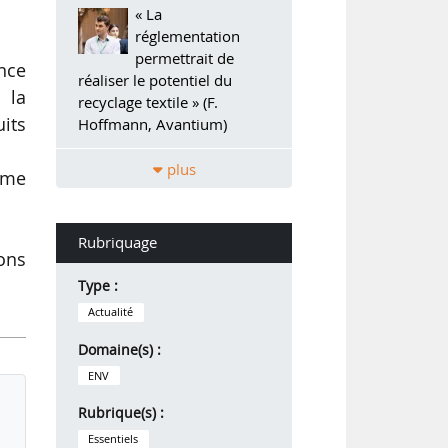
« La
réglementation
permettrait de
ance
réaliser le potentiel du
 la
recyclage textile » (F.
its
Hoffmann, Avantium)
plus
ume
Rubriquage
ions
Type :
Actualité
Domaine(s) :
ENV
Rubrique(s) :
Essentiels