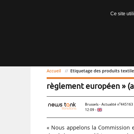
Abonnements
Ce site uti
Menu
Accueil
Etiquetage des produits textil
Etiquetage des produits t
règlement européen » (a
Brussels - Actualité n°445163 
12:09
-
« Nous appelons la Commission e