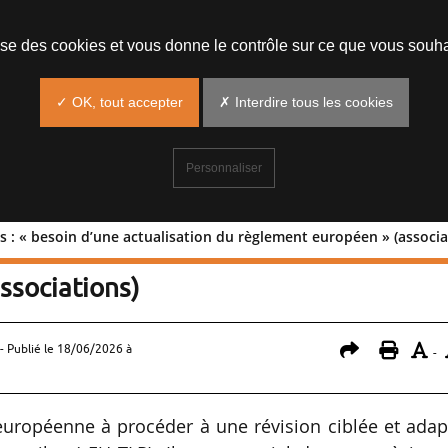
lise des cookies et vous donne le contrôle sur ce que vous souha
✓ OK, tout accepter
✗ Interdire tous les cookies
Personnaliser
es : « besoin d’une actualisation du règlement européen » (associa
extiles : « besoin d’une actualisation 
ssociations)
- Publié le
18/06/2026 à
-
uropéenne à procéder à une révision ciblée et adap