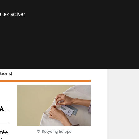
Nous joindre
itez activer
Espace abonné
tions)
du
+
tée
© Recycling Europe