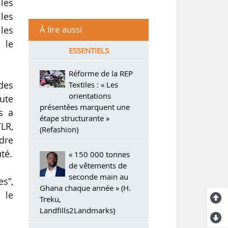
 les
lles
À lire aussi
les
 le
ESSENTIELS
Réforme de la REP
des
Textiles : « Les
orientations
ute
présentées marquent une
s a
étape structurante »
LR,
(Refashion)
adre
té.
« 150 000 tonnes
de vêtements de
seconde main au
s”,
Ghana chaque année » (H.
 le
Treku,
Landfills2Landmarks)