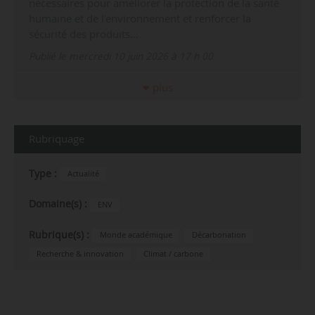
nécessaires pour améliorer la protection de la santé
humaine et de l’environnement et renforcer la
sécurité des produits…
Publié le mercredi 10 juin 2026 à 17 h 00
plus
Rubriquage
Type :
Actualité
Domaine(s) :
ENV
Rubrique(s) :
Monde académique
Décarbonation
Recherche & innovation
Climat / carbone