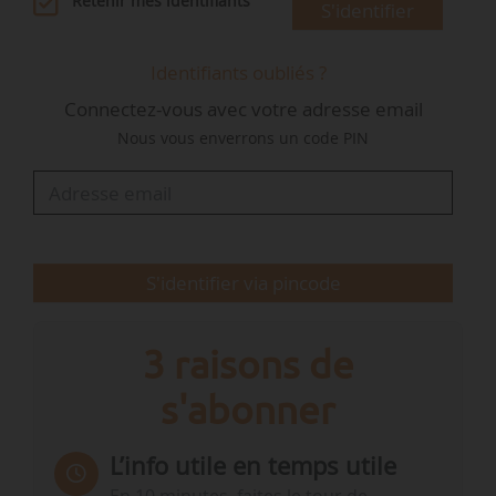
Retenir mes identifiants
S'identifier
Les députés souhaitent également que :
• « 50 % des quotas inutilisés soient annulés à
Identifiants oubliés ?
partir du 01/01/2034 ;
Connectez-vous avec votre adresse email
• et que tous les quotas restants inutilisés de la
Nous vous enverrons un code PIN
réserve de stabilité du marché soient annulés à
partir du 01/01/2036, plutôt que d’annuler tous
les quotas inutilisés transférés à la réserve à
partir du 01/01/2031, comme le prévoit la
législation actuelle ».
S'identifier via pincode
En…
3 raisons de
s'abonner
L’info utile en temps utile