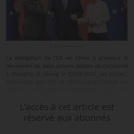
© European Council
La délégation de l’UE en Chine a annoncé le
lancement de deux projets pilotes de circularité
à Shanghai et Jiaxing le 23/04/2026. Les projets,
cofinancés par l’UE et l’Allemagne, ciblent les
plastiques récupérés des véhicules en fin de vie
et les emballages plastiques à usage unique
L'accès à cet article est
pour les aliments et les boissons.
réservé aux abonnés
Le premier projet, « Extending Vehicle
Producers’ Responsibility for Enhanced Material