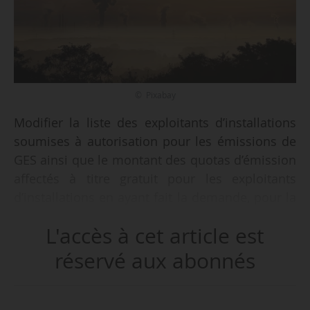
© Pixabay
Modifier la liste des exploitants d’installations
soumises à autorisation pour les émissions de
GES ainsi que le montant des quotas d’émission
affectés à titre gratuit pour les exploitants
d’installations en ayant fait la demande, pour la
période 2021-2025, tel est l’objet de l’arrêté du
L'accès à cet article est
30/03/2026 publié au Journal officiel le
23/04/2026. Il entrera en vigueur le 24/04/2026.
réservé aux abonnés
L’objectif est :
• de tenir compte des changements