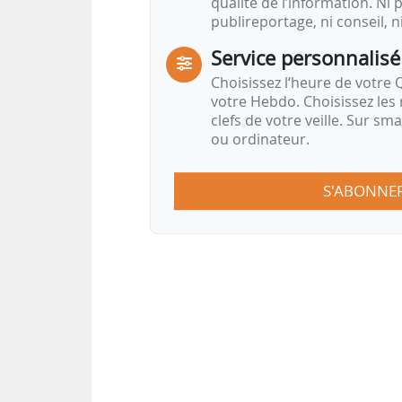
qualité de l’information. Ni p
stocks de poissons) et d’aquacu
publireportage, ni conseil, n
coopération…
Service personnalisé
Choisissez l‘heure de votre Q
votre Hebdo. Choisissez les 
clefs de votre veille. Sur sm
ou ordinateur.
S'ABONNE