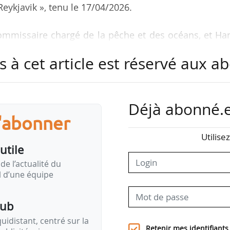
eykjavik », tenu le 17/04/2026.
commissaire chargé de la pêche et des océans, et Ha
aise de l’industrie, a porté sur l’examen de l’avance
s à cet article est réservé aux 
let 2025.
tamment :
Déjà abonné.e
sité marine (conservation, protection, mise en œuvre
s'abonner
dont le cadre Kunming-Montréal et les évaluati
Utilise
utile
rable (bioéconomie bleue, transition énergétique
de l’actualité du
il d’une équipe
e la pêche et de l’aquaculture (décarbonisation à mo
pub
idistant, centré sur la
pération en matière de « pêche durable » (gestion 
Retenir mes identifiants