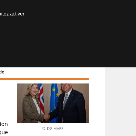
Nous joindre
itez activer
Espace abonné
nde
vue
ion
© DG MARE
ique