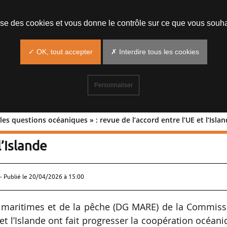
lise des cookies et vous donne le contrôle sur ce que vous souha
✓ OK, tout accepter
✗ Interdire tous les cookies
Personnaliser
les questions océaniques » : revue de l’accord entre l’UE et l’Isla
on sur les questions océaniques » : re
l’Islande
- Publié le
20/04/2026 à 15:00
es maritimes et de la pêche (DG MARE) de la Commiss
t l’Islande ont fait progresser la coopération océan