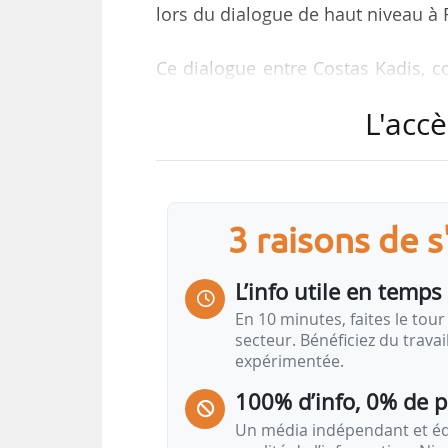
lors du dialogue de haut niveau à R
Ce dialogue entre Costas Kadis, 
Katrín Friðriksson, ministre island
L'accè
du protocole d’accord signé en juil
Ce protocole d’accord incluait no
• Une coopération sur la biodiver
3 raisons de 
conventions internationales, 
scientifiques) ;
L’info utile en temps 
• sur une « économie bleue » du
En 10 minutes, faites le tour 
science et innovation) ;
secteur. Bénéficiez du trava
expérimentée.
• sur la transition énergétique d
long terme) ;
100% d’info, 0% de 
Un média indépendant et équ
Il a également porté sur la coo