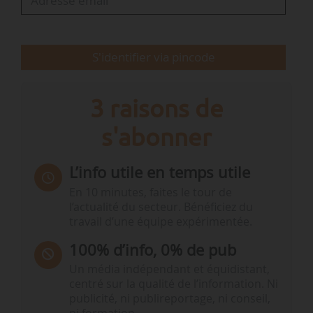
régressé de 33 % dans les Alpes et de 21 % dans
les Pyrénées.
S'identifier via pincode
De son côté, le grand tétras »a subi un déclin
spectaculaire en France. Dans les…
3 raisons de
s'abonner
L’info utile en temps utile
En 10 minutes, faites le tour de
l’actualité du secteur. Bénéficiez du
travail d’une équipe expérimentée.
100% d’info, 0% de pub
Un média indépendant et équidistant,
centré sur la qualité de l’information. Ni
publicité, ni publireportage, ni conseil,