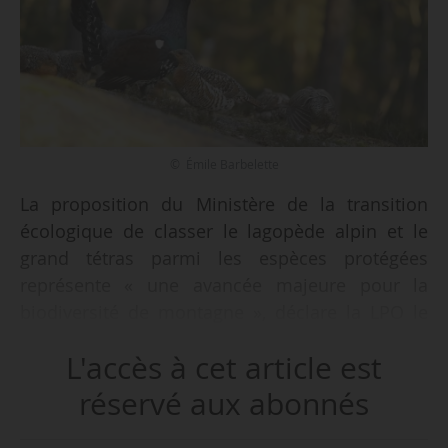
© Émile Barbelette
La proposition du Ministère de la transition
écologique de classer le lagopède alpin et le
grand tétras parmi les espèces protégées
représente « une avancée majeure pour la
biodiversité de montagne », déclare la LPO le
03/04/2026.
L'accès à cet article est
L’association se félicite en effet de l’annonce de
réservé aux abonnés
Monique Barbut de l’ouverture des
consultations en ce sens, à l’occasion d’une