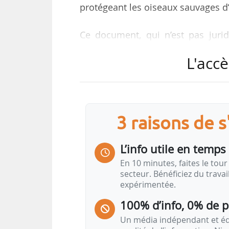
protégeant les oiseaux sauvages d
Ce document, qui n’est pas jurid
pour aider les États membres et
L'accè
existantes et la jurisprudence de 
sauvages, tout en réduisant la cha
Selon la Commission, ces lign
fonctionnement des règles existan
3 raisons de 
œuvre plus cohérente des règles d
L’info utile en temps 
En effet, depuis 1979, la direct
En 10 minutes, faites le tour 
habitats dans toute l’Europe, 
secteur. Bénéficiez du trava
expérimentée.
délibérée dans la nature. Dans 
besoins socio-économiques et les 
100% d’info, 0% de 
Un média indépendant et équ