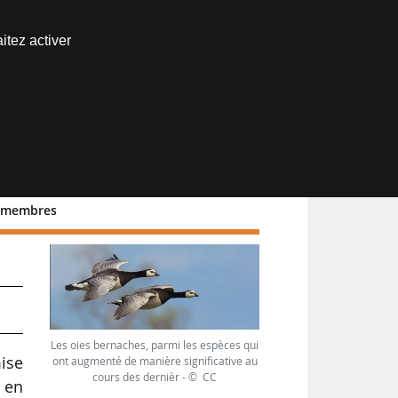
Nous joindre
itez activer
Espace abonné
ys membres
Les oies bernaches, parmi les espèces qui
ise
ont augmenté de manière significative au
cours des dernièr - © CC
 en