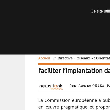
Abonnements
Ce site uti
Menu
Accueil
Directive « Oiseaux » : Orient
Directive « Oiseaux » : 
faciliter l’implantation
Paris - Actualité n°436326 - P
La Commission européenne a publi
en œuvre pragmatique et proporti