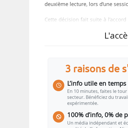
deuxième lecture, lors d’une sessi
Cette décision fait suite à l’accor
formellement adopté par le Conseil
L'accè
Le texte modifie la directive-cadr
directive sur les normes de qualité
affectant les eaux de surface et le
pharmaceutiques et les PFAS.
3 raisons de 
Le Parlement précise que « plusie
L’info utile en temps 
normes de qualité environnemen
En 10 minutes, faites le tour 
également l’accent sur les substa
secteur. Bénéficiez du trava
expérimentée.
que les microplastiques et les ind
100% d’info, 0% de 
Selon le rapporteur Javi López (E&D)
Un média indépendant et équ