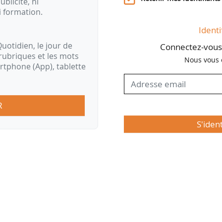
ublicité, ni
i formation.
Identi
uotidien, le jour de
Connectez-vous 
rubriques et les mots
Nous vous 
artphone (App), tablette
R
S'iden