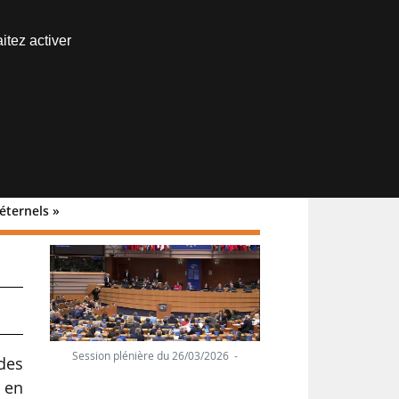
Nous joindre
itez activer
Espace abonné
éternels »
Session plénière du 26/03/2026 -
des
, en