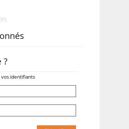
QE),
 au
abonnés
 ?
pays
bué
z vos identifiants
é 58
nt,
our