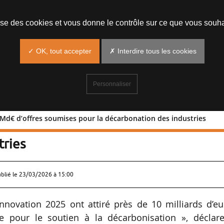
lise des cookies et vous donne le contrôle sur ce que vous souha
✓ OK, tout accepter
✗ Interdire tous les cookies
Personnaliser
 Md€ d’offres soumises pour la décarbonation des industries
5 : 10 Md€ d’offres soumises pour la
tries
ublié le
23/03/2026 à 15:00
nnovation 2025 ont attiré près de 10 milliards d’eu
ne pour le soutien à la décarbonisation », déclare