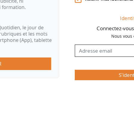
ublicité, ni
clients…
i formation.
Identi
uotidien, le jour de
Connectez-vous 
rubriques et les mots
Nous vous 
artphone (App), tablette
R
S'iden