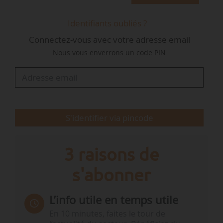
plus large des SAF en alignant les efforts de
promotion, en s’engageant avec les principales
Identifiants oubliés ?
parties prenantes et en identifiant les
Connectez-vous avec votre adresse email
opportunités potentielles où une action
Nous vous enverrons un code PIN
coordonnée pourrait accélérer le
développement de projets dans le monde
entier. Les entreprises étudieront également les
domaines dans lesquels elles pourraient
collaborer à l’analyse…
S'identifier via pincode
3 raisons de
s'abonner
L’info utile en temps utile
En 10 minutes, faites le tour de