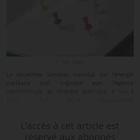
© Getty Images
Le deuxième Sommet mondial sur l’énergie
nucléaire civil, organisé avec l’Agence
internationale de l’énergie atomique, a lieu à
Paris. Chefs d’État, organisations
internationales, institutions financières et
industriels discutent du rôle du nucléaire face
L'accès à cet article est
aux besoins de décarbonation, à la sécurité
énergétique et à la croissance de la demande
réservé aux abonnés