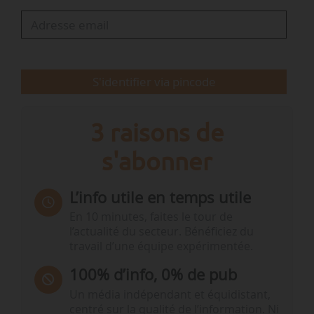
• Le salon Light + Building 2026, le plus grand salon
mondial dédié à l’éclairage et aux technologies du
bâtiment, se tiendra à Francfort du 8 au 13 mars. Il met en
lumière les solutions et les tendances qui façonnent
S'identifier via pincode
l’avenir des environnements durables et connectés.
…
3 raisons de
s'abonner
L’info utile en temps utile
En 10 minutes, faites le tour de
l’actualité du secteur. Bénéficiez du
travail d’une équipe expérimentée.
100% d’info, 0% de pub
Un média indépendant et équidistant,
centré sur la qualité de l’information. Ni