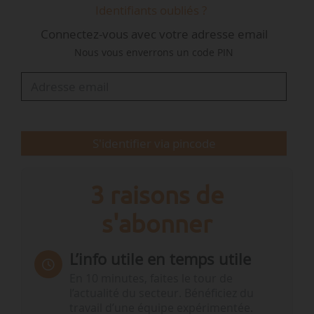
Identifiants oubliés ?
Chadourne-Facon, la directrice du service
Connectez-vous avec votre adresse email
Vigicrues.
Nous vous enverrons un code PIN
Concernant les températures, la climatologue
indique qu'« un épisode de froid remarquable
pour le climat actuel s’est mis en place à la fin
de l’année 2025 et a duré jusqu’au mois de
S'identifier via pincode
janvier : il n’avait…
3 raisons de
s'abonner
L’info utile en temps utile
En 10 minutes, faites le tour de
l’actualité du secteur. Bénéficiez du
travail d’une équipe expérimentée.